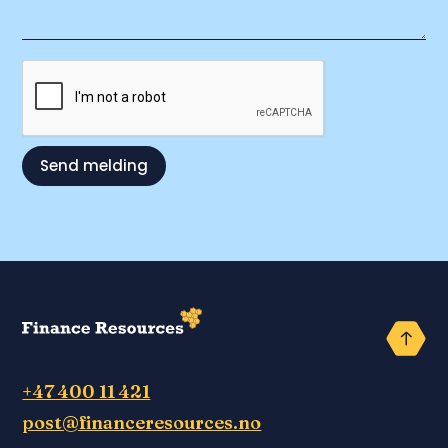
+47 400 11 421‬
post@financeresources.no